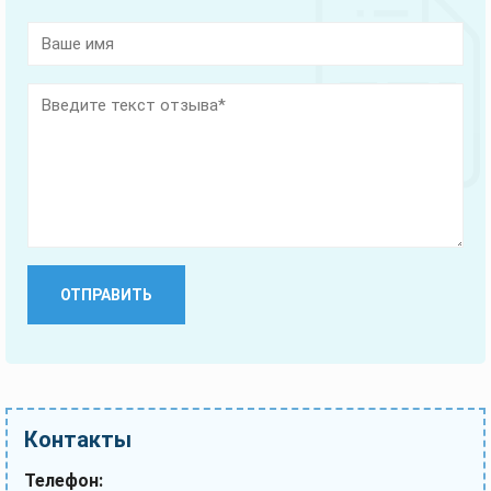
Оставьте
это
поле
пустым.
Контакты
Телефон: