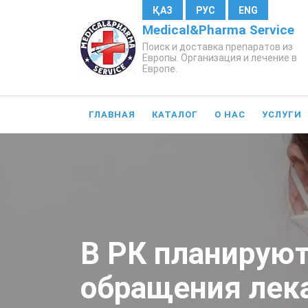
ҚАЗ
РУС
ENG
Medical&Pharma Service
Поиск и доставка препаратов из
Европы. Организация и лечение в
Европе.
ГЛАВНАЯ
КАТАЛОГ
О НАС
УСЛУГИ
В РК планируют
обращения лек