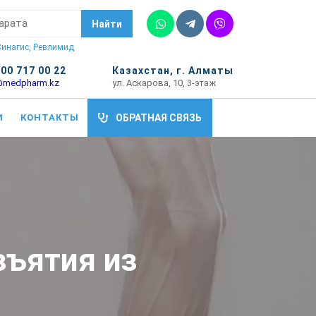
Whatsapp
Telegram
Vber
Найти
 Синагис, Ревлимид
700 717 00 22
Казахстан, г. Алматы
@medpharm.kz
ул. Аскарова, 10, 3-этаж
И
КОНТАКТЫ
ОБРАТНАЯ СВЯЗЬ
зъятия из