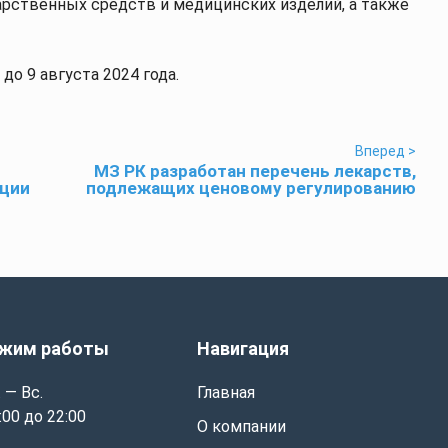
арственных средств и медицинских изделий, а также
о 9 августа 2024 года.
Вперед >
МЗ РК разработан перечень лекарств,
пции
подлежащих ценовому регулированию
жим работы
Навигация
 — Вс.
Главная
:00 до 22:00
О компании