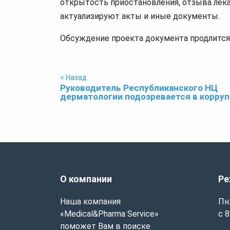
открытость приостановления, отзыва лек
актуализируют акты и иные документы.
Обсуждение проекта документа продлится д
< Назад
Руководитель Республиканского НЦ
дерматологии подозревается в корру
О компании
Ре
Наша компания
Пн.
«Medical&Pharma Service»
с 8
поможет Вам в поиске