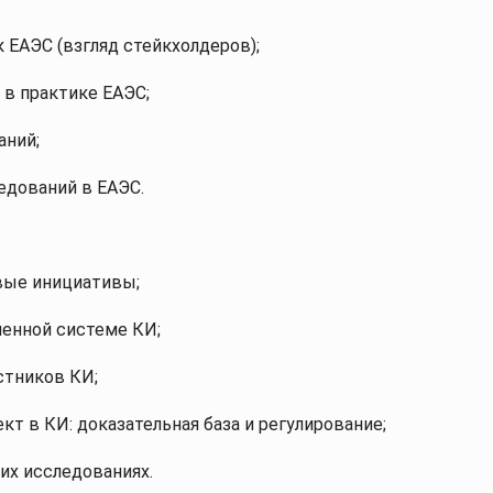
ЕАЭС (взгляд стейкхолдеров);
 в практике ЕАЭС;
аний;
едований в ЕАЭС.
вые инициативы;
менной системе КИ;
стников КИ;
т в КИ: доказательная база и регулирование;
их исследованиях.