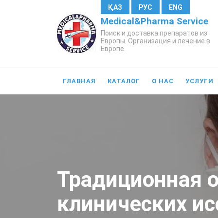
ҚАЗ
РУС
ENG
Medical&Pharma Service
Поиск и доставка препаратов из
Европы. Организация и лечение в
Европе.
ГЛАВНАЯ
КАТАЛОГ
О НАС
УСЛУГИ
Традиционная о
клинических ис