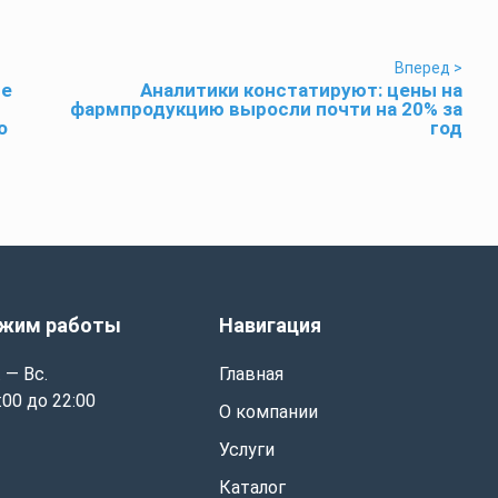
Вперед >
не
Аналитики констатируют: цены на
фармпродукцию выросли почти на 20% за
о
год
жим работы
Навигация
 — Вс.
Главная
:00 до 22:00
О компании
Услуги
Каталог