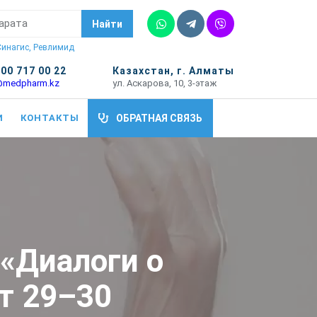
Whatsapp
Telegram
Vber
Найти
 Синагис, Ревлимид
700 717 00 22
Казахстан, г. Алматы
@medpharm.kz
ул. Аскарова, 10, 3-этаж
И
КОНТАКТЫ
ОБРАТНАЯ СВЯЗЬ
«Диалоги о
т 29–30