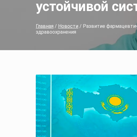
устойчивой си
Главная
/
Новости
/ Развитие фармацевтич
здравоохранения