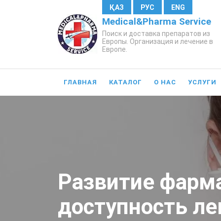
ҚАЗ
РУС
ENG
Medical&Pharma Service
Поиск и доставка препаратов из
Европы. Организация и лечение в
Европе.
ГЛАВНАЯ
КАТАЛОГ
О НАС
УСЛУГИ
Развитие фарма
доступность ле