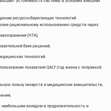
овышает устойчивость системы в условиях внешних
дрение ресурсосберегающих технологий
 более рациональному использованию средств через:
авоохранения (HTA);
казательной базе решений;
едицинских технологий.
ользование показателя QALY (год жизни с поправкой
еальную пользу лекарств и медицинских вмешательств;
чения;
 с наибольшим вкладом в продолжительность и