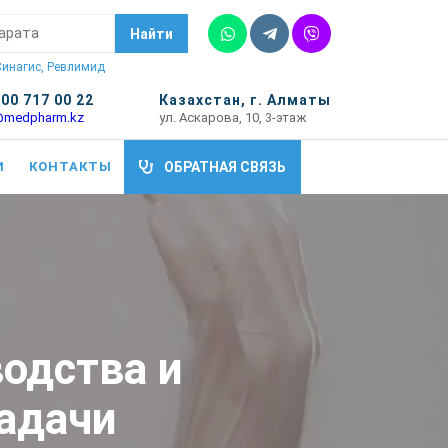
Whatsapp
Telegram
Vber
Найти
 Синагис, Ревлимид
700 717 00 22
Казахстан, г. Алматы
@medpharm.kz
ул. Аскарова, 10, 3-этаж
И
КОНТАКТЫ
ОБРАТНАЯ СВЯЗЬ
одства и
адачи