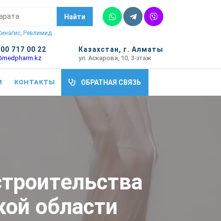
Whatsapp
Telegram
Vber
Найти
 Синагис, Ревлимид
700 717 00 22
Казахстан, г. Алматы
@medpharm.kz
ул. Аскарова, 10, 3-этаж
И
КОНТАКТЫ
ОБРАТНАЯ СВЯЗЬ
строительства
кой области