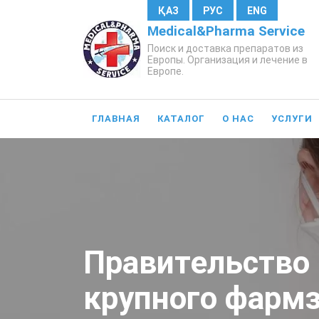
ҚАЗ
РУС
ENG
Medical&Pharma Service
Поиск и доставка препаратов из
Европы. Организация и лечение в
Европе.
ГЛАВНАЯ
КАТАЛОГ
О НАС
УСЛУГИ
Правительство 
крупного фармз