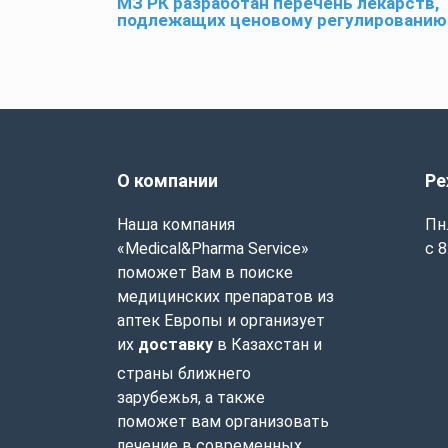
МЗ РК разработан перечень лекарств,
подлежащих ценовому регулированию
О компании
Ре
Наша компания
Пн.
«Medical&Pharma Service»
с 8
поможет Вам в поиске
медицинских препаратов из
аптек Европы и организует
их
доставку
в Казахстан и
страны ближнего
зарубежья, а также
поможет вам организовать
лечение в современных