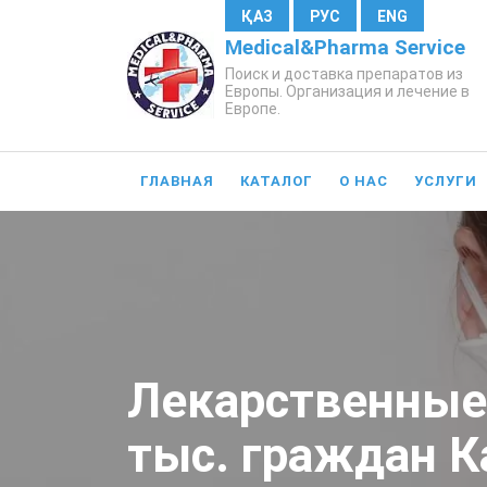
ҚАЗ
РУС
ENG
Medical&Pharma Service
Поиск и доставка препаратов из
Европы. Организация и лечение в
Европе.
ГЛАВНАЯ
КАТАЛОГ
О НАС
УСЛУГИ
Лекарственные 
тыс. граждан К