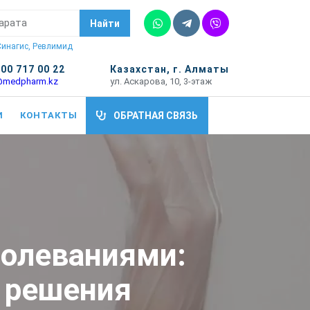
Whatsapp
Telegram
Vber
Найти
 Синагис, Ревлимид
700 717 00 22
Казахстан, г. Алматы
@medpharm.kz
ул. Аскарова, 10, 3-этаж
И
КОНТАКТЫ
ОБРАТНАЯ СВЯЗЬ
болеваниями:
 решения