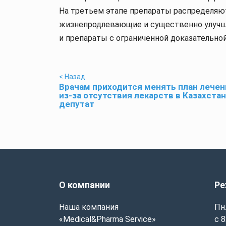
На третьем этапе препараты распределяю
жизнепродлевающие и существенно улучш
и препараты с ограниченной доказательной
< Назад
Врачам приходится менять план лечен
из-за отсутствия лекарств в Казахста
депутат
О компании
Ре
Наша компания
Пн.
«Medical&Pharma Service»
с 8