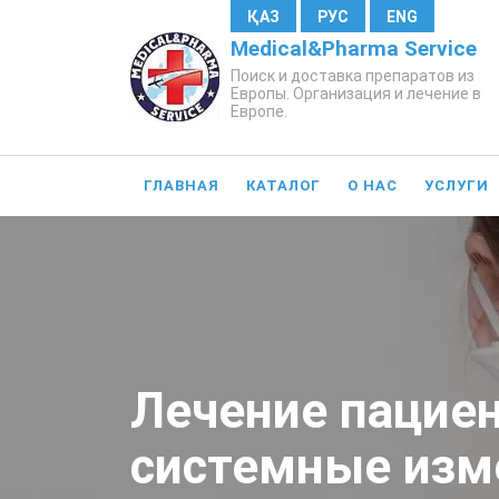
ҚАЗ
РУС
ENG
Medical&Pharma Service
Поиск и доставка препаратов из
Европы. Организация и лечение в
Европе.
ГЛАВНАЯ
КАТАЛОГ
О НАС
УСЛУГИ
Лечение пацие
системные изм