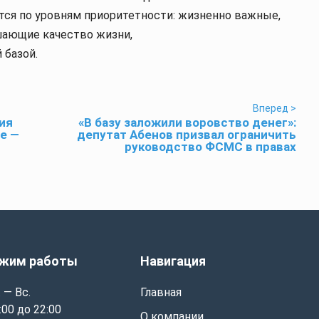
тся по уровням приоритетности: жизненно важные,
ающие качество жизни,
 базой.
Вперед >
ия
«В базу заложили воровство денег»:
не —
депутат Абенов призвал ограничить
руководство ФСМС в правах
жим работы
Навигация
 — Вс.
Главная
:00 до 22:00
О компании