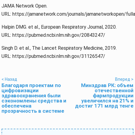
JAMA Network Open.
URL: https://jamanetwork.com/journals/jamanetworkopen/full
Halpin DMG. et al., European Respiratory Journal, 2020.
URL: https://pubmed.ncbi.nlm.nih.gov/20843247/
Singh D. et al., The Lancet Respiratory Medicine, 2019.
URL: https://pubmed.ncbi.nlm.nih.gov/31126547/
< Назад
Вперед >
Благодаря проектам по
Минздрав РК: объем
цифровизации
отечественной
здравоохранения были
фармпродукции
сэкономлены средства и
увеличился на 21% и
обеспечена
достиг 171 млрд тенге
прозрачность в системе