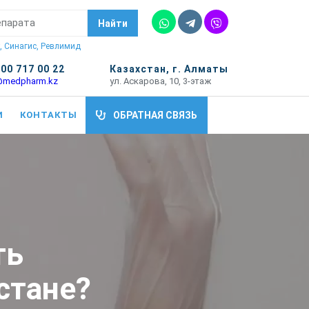
Whatsapp
Telegram
Vber
Найти
, Синагис, Ревлимид
700 717 00 22
Казахстан, г. Алматы
@medpharm.kz
ул. Аскарова, 10, 3-этаж
И
КОНТАКТЫ
ОБРАТНАЯ СВЯЗЬ
ть
стане?