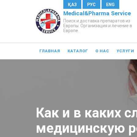
ҚАЗ
РУС
ENG
Medical&Pharma Service
Поиск и доставка препаратов из
Европы. Организация и лечение в
Европе.
ГЛАВНАЯ
КАТАЛОГ
О НАС
УСЛУГИ
Как и в каких 
медицинскую р