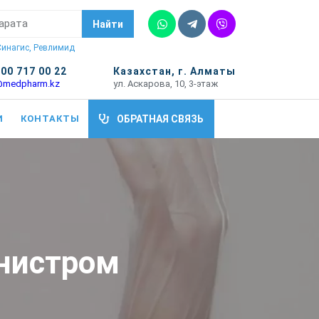
Whatsapp
Telegram
Vber
Найти
 Синагис, Ревлимид
700 717 00 22
Казахстан, г. Алматы
@medpharm.kz
ул. Аскарова, 10, 3-этаж
И
КОНТАКТЫ
ОБРАТНАЯ СВЯЗЬ
нистром