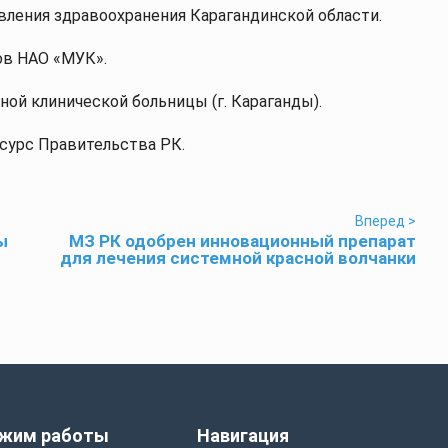
авления здравоохранения Карагандинской области.
ов НАО «МУК».
ой клинической больницы (г. Караганды).
сурс Правительства РК.
Вперед >
ы
МЗ РК одобрен инновационный препарат
для лечения системной красной волчанки
жим работы
Навигация