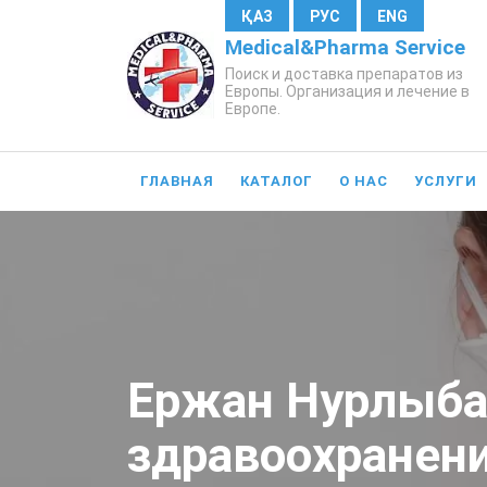
ҚАЗ
РУС
ENG
Medical&Pharma Service
Поиск и доставка препаратов из
Европы. Организация и лечение в
Европе.
ГЛАВНАЯ
КАТАЛОГ
О НАС
УСЛУГИ
Ержан Нурлыба
здравоохранен