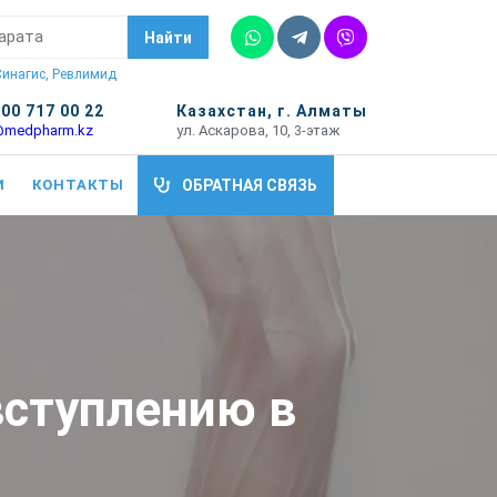
Whatsapp
Telegram
Vber
Найти
 Синагис, Ревлимид
700 717 00 22
Казахстан, г. Алматы
@medpharm.kz
ул. Аскарова, 10, 3-этаж
И
КОНТАКТЫ
ОБРАТНАЯ СВЯЗЬ
вступлению в