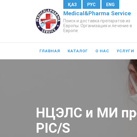
ҚАЗ
РУС
ENG
Medical&Pharma Service
Поиск и доставка препаратов из
Европы. Организация и лечение в
Европе.
ГЛАВНАЯ
КАТАЛОГ
О НАС
УСЛУГИ
НЦЭЛС и МИ пр
PIC/S